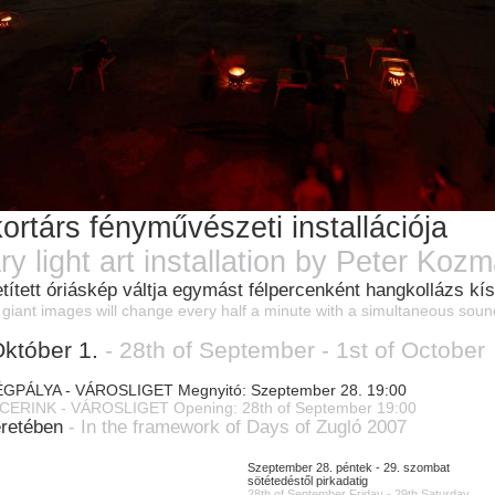
rtárs fényművészeti installációja
y light art installation by Peter Koz
tített óriáskép váltja egymást félpercenként hangkollázs kí
giant images will change every half a minute with a simultaneous soun
któber 1.
- 28th of September - 1st of October
PÁLYA - VÁROSLIGET Megnyitó: Szeptember 28. 19:00
ERINK - VÁROSLIGET Opening: 28th of September 19:00
eretében
- In the framework of Days of Zugló 2007
Szeptember 28. péntek - 29. szombat
sötétedéstől pirkadatig
28th of September Friday - 29th Saturday