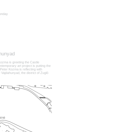
Monday
ahunyad
zma is greeting the Castle
ontemporary art project is putting the
 Peter Kozma is reflecting with
 Vajdahunyad, the district of Zugló