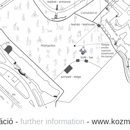
áció -
further information
-
www.kozma