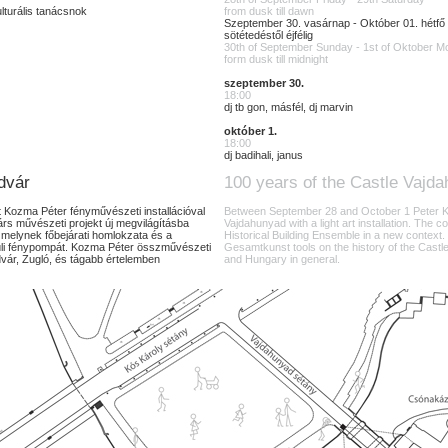
lturális tanácsnok
from dusk till dawn
Szeptember 30. vasárnap - Október 01. hétfő
sötétedéstől éjfélig
30th of September Sunday - 1st of Oktober 
form dusk till midnight
szeptember 30.
18:00
dj tb gon, másfél, dj marvin
október 1.
18:00
dj badihali, janus
dvár
100 years of the Castle Vajd
 Kozma Péter fényművészeti installációval
Between September 28 and October 1 Peter Ko
árs művészeti projekt új megvilágításba
Vajdahunyad with a light art installation. The c
, melynek főbejárati homlokzata és a
Historical Building Ensemble in a new context.
vüli fénypompát. Kozma Péter összművészeti
Gesamtkunst tools on the history of the Castle
vár, Zugló, és tágabb értelemben
and Hungary in general.