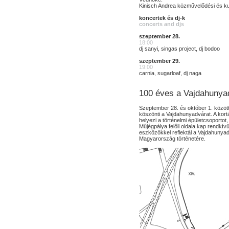
Kinisch Andrea közművelődési és ku
koncertek és dj-k
concerts and djs
szeptember 28.
18:00
dj sanyi, singas project, dj bodoo
szeptember 29.
19:00
carnia, sugarloaf, dj naga
100 éves a Vajdahunya
Szeptember 28. és október 1. között
köszönti a Vajdahunyadvárat. A kort
helyezi a történelmi épületcsoportot
Műjégpálya felőli oldala kap rendkí
eszközökkel reflektál a Vajdahunyad
Magyarország történetére.