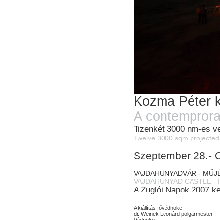
Kozma Péter ko
A contemprorar
Tizenkét 3000 nm-es ve
Twelve 3000 sqm projected 
Szeptember 28.- O
VAJDAHUNYADVÁR - MŰJÉG
VAJDAHUNYAD CASTLE - IC
A Zuglói Napok 2007 k
A kiállítás fővédnöke:
dr. Weinek Leonárd polgármester
Védnöke: