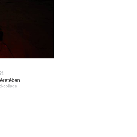
ma
séretében
d-collage